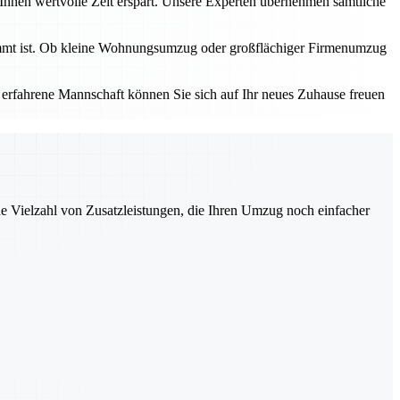
 Ihnen wertvolle Zeit erspart. Unsere Experten übernehmen sämtliche
timmt ist. Ob kleine Wohnungsumzug oder großflächiger Firmenumzug
e erfahrene Mannschaft können Sie sich auf Ihr neues Zuhause freuen
ne Vielzahl von Zusatzleistungen, die Ihren Umzug noch einfacher