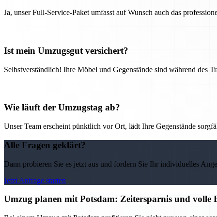
Ja, unser Full-Service-Paket umfasst auf Wunsch auch das professio
Ist mein Umzugsgut versichert?
Selbstverständlich! Ihre Möbel und Gegenstände sind während des Tra
Wie läuft der Umzugstag ab?
Unser Team erscheint pünktlich vor Ort, lädt Ihre Gegenstände sorgfälti
Alle Fragen geklärt?
Dann probieren Sie es jetzt aus und fordern Sie Ihr individuelles Ang
Jetzt Anfrage starten
Umzug planen mit Potsdam: Zeitersparnis und volle E